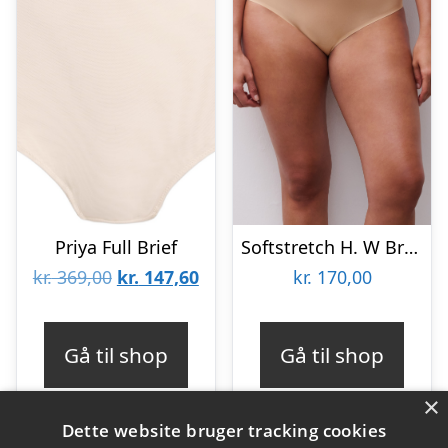
Priya Full Brief
Softstretch H. W Brief (Xl4xl)
Den
Den
kr.
369,00
kr.
147,60
kr.
170,00
oprindelige
aktuelle
pris
pris
Gå til shop
Gå til shop
var:
er:
×
kr. 369,00.
kr. 147,60.
Dette website bruger tracking cookies