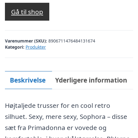
oprindelige
aktuelle
pris
pris
Gå til shop
var:
er:
kr. 439,00.
kr. 219,50.
Varenummer (SKU):
8906711476484131674
Kategori:
Produkter
Beskrivelse
Yderligere information
Højtaljede trusser for en cool retro
silhuet. Sexy, mere sexy, Sophora – disse
sæt fra Primadonna er vovede og