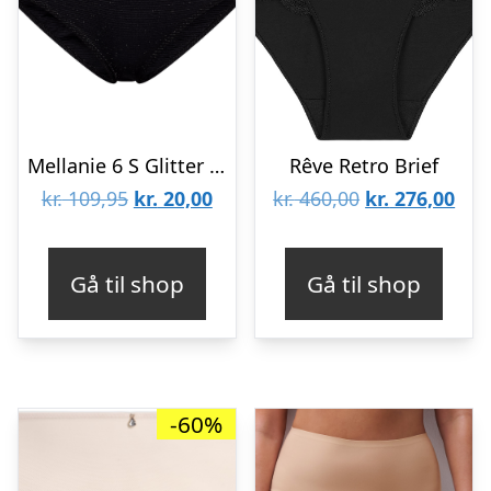
Mellanie 6 S Glitter Maxi Brief
Rêve Retro Brief
Den
Den
Den
De
kr.
109,95
kr.
20,00
kr.
460,00
kr.
276,00
oprindelige
aktuelle
oprindelige
aktu
pris
pris
pris
pris
Gå til shop
Gå til shop
var:
er:
var:
er:
kr. 109,95.
kr. 20,00.
kr. 460,00.
kr. 
-60%