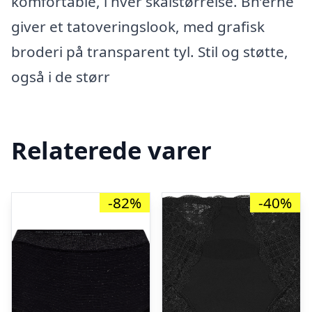
komfortable, i hver skålstørrelse. Bh’erne
giver et tatoveringslook, med grafisk
broderi på transparent tyl. Stil og støtte,
også i de størr
Relaterede varer
-82%
-40%