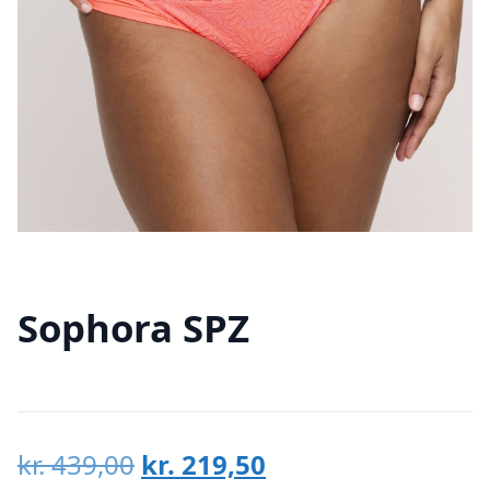
Sophora SPZ
Den
Den
kr.
439,00
kr.
219,50