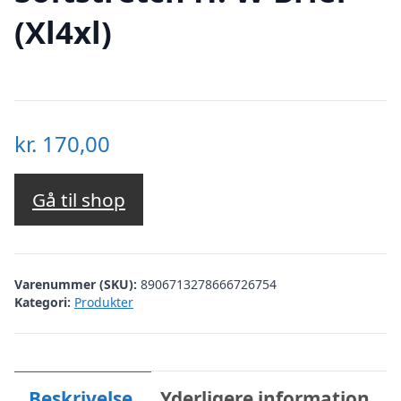
(Xl4xl)
kr.
170,00
Gå til shop
Varenummer (SKU):
8906713278666726754
Kategori:
Produkter
Beskrivelse
Yderligere information